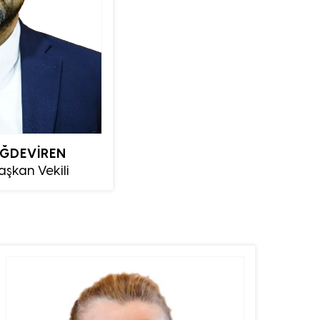
AĞDEVİREN
aşkan Vekili