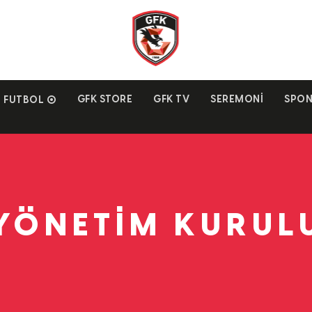
GFK STORE
GFK TV
SEREMONI
SPON
FUTBOL
YÖNETIM KURUL