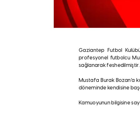
Gaziantep Futbol Kulüb
profesyonel futbolcu Mus
sağlanarak feshedilmiştir.
Mustafa Burak Bozan’a ku
döneminde kendisine başar
Kamuoyunun bilgisine sayg