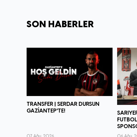
SON HABERLER
TRANSFER | SERDAR DURSUN
GAZİANTEP'TE!
SARIYE
FUTBO
SPONS
07 Ağu, 2026
06 Ağu, 