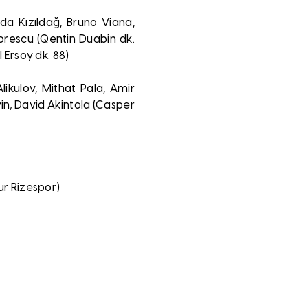
da Kızıldağ, Bruno Viana,
orescu (Qentin Duabin dk.
 Ersoy dk. 88)
likulov, Mithat Pala, Amir
yin, David Akintola (Casper
ur Rizespor)