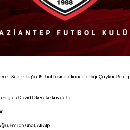
z, Süper Lig'in 15. haftasında konuk ettiği Çaykur Rizesp
iren golü David Okereke kaydetti.
ir
lu, Emrah Ünal, Ali Alp