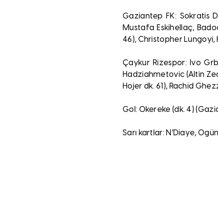
Gaziantep FK: Sokratis D
Mustafa Eskihellaç, Bado
46), Christopher Lungoyi, 
Çaykur Rizespor: Ivo Grbi
Hadziahmetovic (Altin Zeqi
Hojer dk. 61), Rachid Ghez
Gol: Okereke (dk. 4) (Gaz
Sarı kartlar: N’Diaye, Ogü