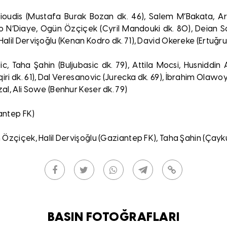
ioudis (Mustafa Burak Bozan dk. 46), Salem M’Bakata, Ar
o N’Diaye, Ogün Özçiçek (Cyril Mandouki dk. 80), Deian S
Halil Dervişoğlu (Kenan Kodro dk. 71), David Okereke (Ertuğrul
c, Taha Şahin (Buljubasic dk. 79), Attila Mocsi, Husniddin A
ri dk. 61), Dal Veresanovic (Jurecka dk. 69), İbrahim Olawo
zal, Ali Sowe (Benhur Keser dk. 79)
iantep FK)
n Özçiçek, Halil Dervişoğlu (Gaziantep FK), Taha Şahin (Çayk
BASIN FOTOĞRAFLARI