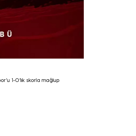
or’u 1-0’lık skorla mağlup