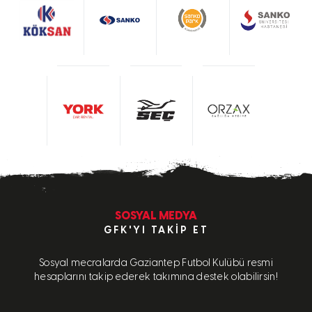
SOSYAL MEDYA
GFK'YI TAKIP ET
Sosyal mecralarda Gaziantep Futbol Kulübü resmi
hesaplarını takip ederek takımına destek olabilirsin!