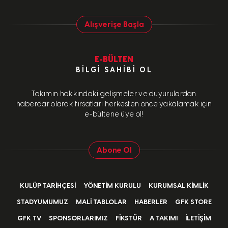
Alışverişe Başla
E-BÜLTEN
BILGI SAHIBI OL
Takımın hakkındaki gelişmeler ve duyurulardan
haberdar olarak fırsatları herkesten önce yakalamak için
e-bültene üye ol!
Abone Ol
KULÜP TARIHÇESI
YÖNETIM KURULU
KURUMSAL KIMLIK
STADYUMUMUZ
MALI TABLOLAR
HABERLER
GFK STORE
GFK TV
SPONSORLARIMIZ
FIKSTÜR
A TAKIMI
İLETIŞIM