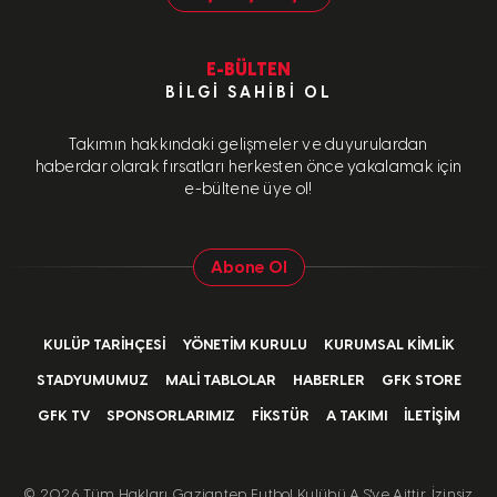
E-BÜLTEN
BILGI SAHIBI OL
Takımın hakkındaki gelişmeler ve duyurulardan
haberdar olarak fırsatları herkesten önce yakalamak için
e-bültene üye ol!
Abone Ol
KULÜP TARIHÇESI
YÖNETIM KURULU
KURUMSAL KIMLIK
STADYUMUMUZ
MALI TABLOLAR
HABERLER
GFK STORE
GFK TV
SPONSORLARIMIZ
FIKSTÜR
A TAKIMI
İLETIŞIM
©
2026 Tüm Hakları Gaziantep Futbol Kulübü A.Ş'ye Aittir. İzinsiz