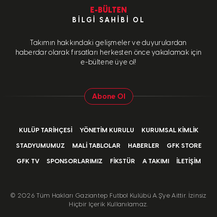
E-BÜLTEN
BILGI SAHIBI OL
Takımın hakkındaki gelişmeler ve duyurulardan
haberdar olarak fırsatları herkesten önce yakalamak için
e-bültene üye ol!
Abone Ol
KULÜP TARIHÇESI
YÖNETIM KURULU
KURUMSAL KIMLIK
STADYUMUMUZ
MALI TABLOLAR
HABERLER
GFK STORE
GFK TV
SPONSORLARIMIZ
FIKSTÜR
A TAKIMI
İLETIŞIM
©
2026 Tüm Hakları Gaziantep Futbol Kulübü A.Ş'ye Aittir. İzinsiz
Hiçbir Içerik Kullanılamaz.