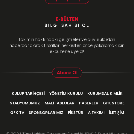
E-BÜLTEN
BILGI SAHIBI OL
Takımın hakkındaki gelişmeler ve duyurulardan
haberdar olarak fırsatları herkesten önce yakalamak için
e-bültene üye ol!
Abone Ol
KULÜP TARIHÇESI
YÖNETIM KURULU
KURUMSAL KIMLIK
STADYUMUMUZ
MALI TABLOLAR
HABERLER
GFK STORE
GFK TV
SPONSORLARIMIZ
FIKSTÜR
A TAKIMI
İLETIŞIM
©
2026 Tüm Hakları Gaziantep Futbol Kulübü A.Ş'ye Aittir. İzinsiz